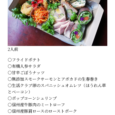
2人前
○フライドポテト
○有機人参サラダ
○甘辛ごぼうナッツ
○無添加スモークサーモンとアボカドの生春巻き
○生活クラブ卵のスパニッシュオムレツ（ほうれん草
とベーコン）
○ポップコーンシュリンプ
○信州産牛豚肉のミートローフ
○信州産豚肩ロースのローストポーク