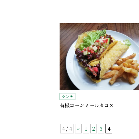
ランチ
有機コーンミールタコス
4 / 4
«
1
2
3
4